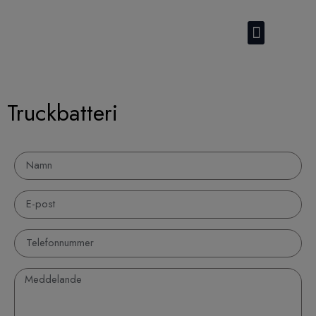
Kontakta oss
Truckbatteri