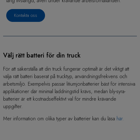
lång livslängd, även under krävande arbetsförhållanden.
Kontakta oss
Välj rätt batteri för din truck
För att säkerställa att din truck fungerar optimalt är det viktigt att
välja rätt batteri baserat på trucktyp, användningsfrekvens och
arbetsmiljö. Exempelvis passar litiumjonbatterier bäst för intensiva
applikationer där minimal laddningstid krävs, medan bly-syra-
batterier är ett kostnadseffektivt val för mindre krävande
uppgifter.
Mer information om olika typer av batterier kan du läsa
här.