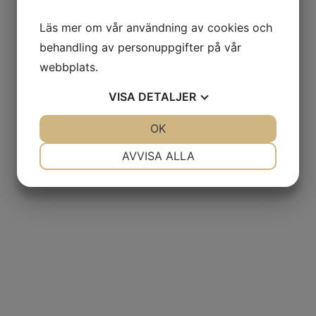
Läs mer om vår användning av cookies och
behandling av personuppgifter på vår
webbplats.
VISA
DETALJER
JA
NEJ
OK
JA
NEJ
NÖDVÄNDIG
INSTÄLLNINGAR
AVVISA ALLA
JA
NEJ
JA
NEJ
MARKNADSFÖRING
STATISTIK