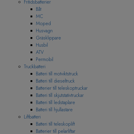
Fritidsbatterier
Båt
MC
Moped
Husvagn
Gräsklippare
Husbil
ATV
Permobil
Truckbatteri
Batteri till motviktstruck
Batteri till dieseltruck
Batterier till teleskoptruckar
Batteri till skjutstativtruckar
Batteri till ledstaplare
Batteri till hjullastare
Liftbatteri
Batteri till teleskoplift
Batterier till pelarliftar