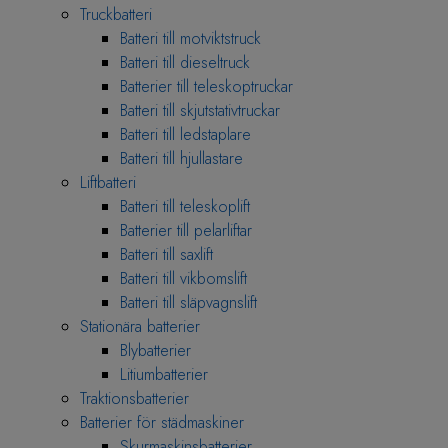
Truckbatteri
Batteri till motviktstruck
Batteri till dieseltruck
Batterier till teleskoptruckar
Batteri till skjutstativtruckar
Batteri till ledstaplare
Batteri till hjullastare
Liftbatteri
Batteri till teleskoplift
Batterier till pelarliftar
Batteri till saxlift
Batteri till vikbomslift
Batteri till släpvagnslift
Stationära batterier
Blybatterier
Litiumbatterier
Traktionsbatterier
Batterier för städmaskiner
Skurmaskinsbatterier