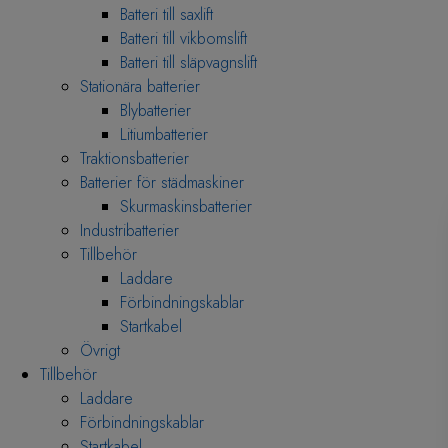
Batteri till saxlift
Batteri till vikbomslift
Batteri till släpvagnslift
Stationära batterier
Blybatterier
Litiumbatterier
Traktionsbatterier
Batterier för städmaskiner
Skurmaskinsbatterier
Industribatterier
Tillbehör
Laddare
Förbindningskablar
Startkabel
Övrigt
Tillbehör
Laddare
Förbindningskablar
Startkabel