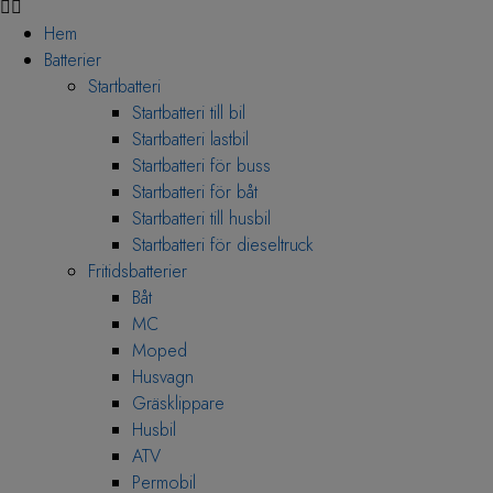
Hem
Batterier
Startbatteri
Startbatteri till bil
Startbatteri lastbil
Startbatteri för buss
Startbatteri för båt
Startbatteri till husbil
Startbatteri för dieseltruck
Fritidsbatterier
Båt
MC
Moped
Husvagn
Gräsklippare
Husbil
ATV
Permobil