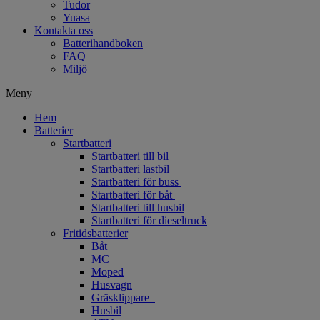
Tudor
Yuasa
Kontakta oss
Batterihandboken
FAQ
Miljö
Meny
Hem
Batterier
Startbatteri
Startbatteri till bil
Startbatteri lastbil
Startbatteri för buss
Startbatteri för båt
Startbatteri till husbil
Startbatteri för dieseltruck
Fritidsbatterier
Båt
MC
Moped
Husvagn
Gräsklippare
Husbil