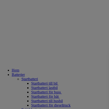
Hem
Batterier
Startbatteri
Startbatteri till bil
Startbatteri lastbil
Startbatteri för buss
Startbatteri för båt
Startbatteri till husbil
Startbatteri för dieseltruck