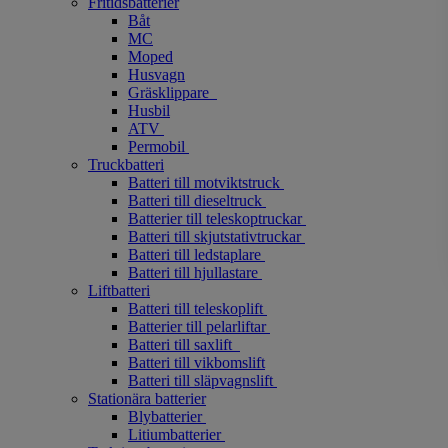
Fritidsbatterier
Båt
MC
Moped
Husvagn
Gräsklippare
Husbil
ATV
Permobil
Truckbatteri
Batteri till motviktstruck
Batteri till dieseltruck
Batterier till teleskoptruckar
Batteri till skjutstativtruckar
Batteri till ledstaplare
Batteri till hjullastare
Liftbatteri
Batteri till teleskoplift
Batterier till pelarliftar
Batteri till saxlift
Batteri till vikbomslift
Batteri till släpvagnslift
Stationära batterier
Blybatterier
Litiumbatterier