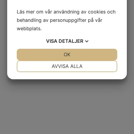
Läs mer om vår användning av cookies och
behandling av personuppgifter på vår
webbplats.
VISA
DETALJER
JA
NEJ
OK
JA
NEJ
NÖDVÄNDIG
INSTÄLLNINGAR
AVVISA ALLA
JA
NEJ
JA
NEJ
MARKNADSFÖRING
STATISTIK