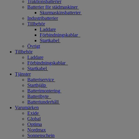
Traktionsbatterier
Batterier för städmaskiner
Skurmaskinsbatterier
Industribatterier
Tillbehör
Laddare
Förbindningskablar
Startkabel
Övrigt
Tillbehör
Laddare
Förbindningskablar
Startkabel
Tjänster
Batteriservice
Starthjälp
Batterimontering
Batteribyte
Batteriunderhåll
Varumärken
Exide
Global
Optima
Nordmax
Sonnenschein