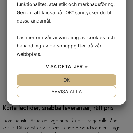
funktionalitet, statistik och marknadsföring.
Genom att klicka på "OK" samtycker du till
dessa ändamål.
Läs mer om vår användning av cookies och
behandling av personuppgifter på vår
webbplats.
VISA
DETALJER
JA
NEJ
OK
JA
NEJ
NÖDVÄNDIG
INSTÄLLNINGAR
AVVISA ALLA
JA
NEJ
JA
NEJ
Korta ledtider, snabba leveranser, rätt pris
MARKNADSFÖRING
STATISTIK
Inom industrin är tid en avgörande faktor – varje stillestånd
kostar. Därför håller vi ett omfattande produktsortiment i lager