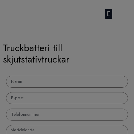
Kontakta oss
Truckbatteri till
skjutstativtruckar