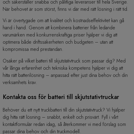
och säkerställer snabba och pålitliga leveranser till hela Sverige.
När behovet är som störst, finns vi där med rätt lösning i rätt tid.
Vi är övertygade om att kvalitet och kostnadseffektivitet kan gå
hand i hand. Genom att kombinera batterier från ledande
varumärken med konkurrenskraftiga priser hjälper vi dig att
optimera både driftssäkerheten och budgeten – utan att
kompromissa med prestandan.
Osäker på vilket batteri till skjutstativtruck som passar dig?
Med
vår långa erfarenhet och tekniska kompetens hjälper vi dig att
hitta rätt batterilösning – anpassad efter just dina behov och din
verksamhets krav.
Kontakta oss för batteri till skjutstativtruckar
Behöver du ett nytt truckbatteri till din skjutstativtruck? Vi hjälper
dig hitta rätt lösning – snabbt, enkelt och prisvärt.
Fyll i vårt
kontaktformulär redan idag, så återkommer vi med förslag som
passar dina behov och din truckmodell.