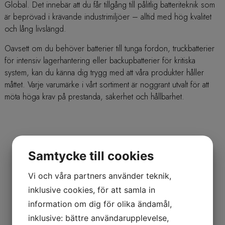
Global. Det innebär att du får tillgång till pålitlig batteriteknik som
är beprövad i krävande industrimiljöer – alltid med hög kvalitet
och lång livslängd.
Oavsett om du behöver batterier till tunga fordon, truckbatterier
för intensiv lagerhantering eller backupbatterier för kritiska
system, kan du känna dig trygg med att våra produkter håller
måttet. Varje varumärke i vårt sortiment är noggrant utvalt för att
möta höga krav på prestanda, säkerhet och hållbarhet.
Samtycke till cookies
Vi och våra partners använder teknik,
inklusive cookies, för att samla in
information om dig för olika ändamål,
inklusive: bättre användarupplevelse,