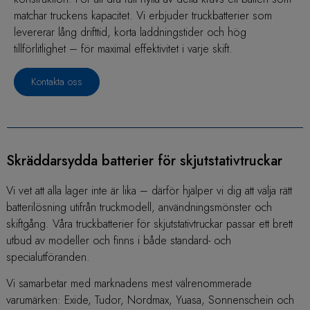
matchar truckens kapacitet. Vi erbjuder truckbatterier som
levererar lång drifttid, korta laddningstider och hög
tillförlitlighet – för maximal effektivitet i varje skift.
Kontakta oss
Skräddarsydda batterier för skjutstativtruckar
Vi vet att alla lager inte är lika – därför hjälper vi dig att välja rätt
batterilösning utifrån truckmodell, användningsmönster och
skiftgång. Våra truckbatterier för skjutstativtruckar passar ett brett
utbud av modeller och finns i både standard- och
specialutföranden.
Vi samarbetar med marknadens mest välrenommerade
varumärken: Exide, Tudor, Nordmax, Yuasa, Sonnenschein och