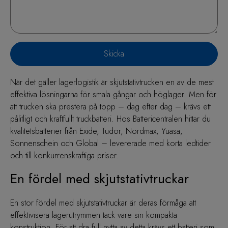
Skicka
När det gäller lagerlogistik är skjutstativtrucken en av de mest
effektiva lösningarna för smala gångar och
höglager
. Men för
att trucken ska prestera på topp – dag efter dag – krävs ett
pålitligt och kraftfullt truckbatteri. Hos Battericentralen hittar du
kvalitetsbatterier från
Exide
, Tudor,
Nordmax
,
Yuasa
,
Sonnenschein
och Global – levererade med korta ledtider
och till konkurrenskraftiga priser.
En fördel med skjutstativtruckar
En stor fördel med skjutstativtruckar är deras förmåga att
effektivisera lagerutrymmen tack vare sin kompakta
konstruktion. För att dra full nytta av detta krävs ett batteri som