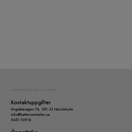
Hemsida & Design av Intendit
Kontaktuppgifter
Ängdalavägen 7A, 281 33 Hässleholm
info@battericentralen.se
0451-10916