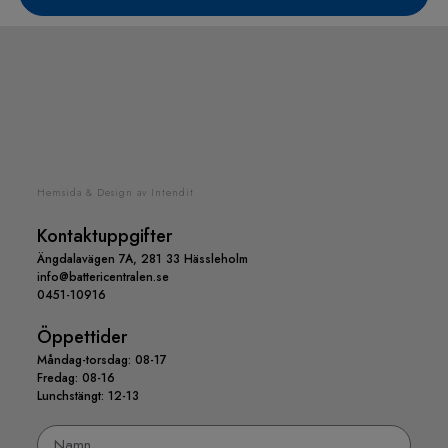
Hemsida & Design av Intendit
Kontaktuppgifter
Ängdalavägen 7A, 281 33 Hässleholm
info@battericentralen.se
0451-10916
Öppettider
Måndag-torsdag: 08-17
Fredag: 08-16
Lunchstängt: 12-13