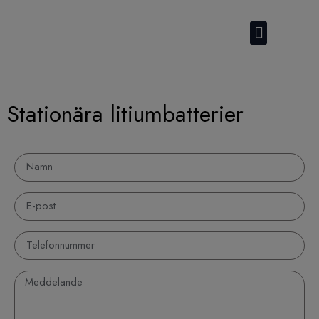
Kontakta oss
Stationära litiumbatterier