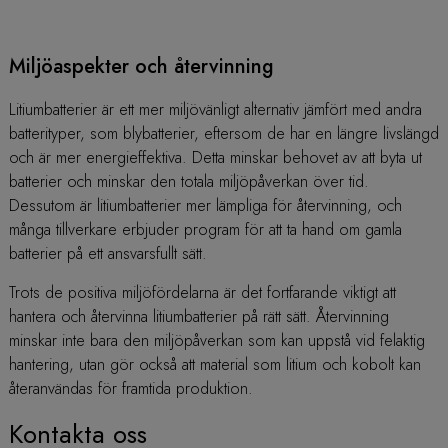
Miljöaspekter och återvinning
Litiumbatterier är ett mer miljövänligt alternativ jämfört med andra
batterityper, som blybatterier, eftersom de har en längre livslängd
och är mer energieffektiva. Detta minskar behovet av att byta ut
batterier och minskar den totala miljöpåverkan över tid.
Dessutom är litiumbatterier mer lämpliga för återvinning, och
många tillverkare erbjuder program för att ta hand om gamla
batterier på ett ansvarsfullt sätt.
Trots de positiva miljöfördelarna är det fortfarande viktigt att
hantera och återvinna litiumbatterier på rätt sätt. Återvinning
minskar inte bara den miljöpåverkan som kan uppstå vid felaktig
hantering, utan gör också att material som litium och kobolt kan
återanvändas för framtida produktion.
Kontakta oss