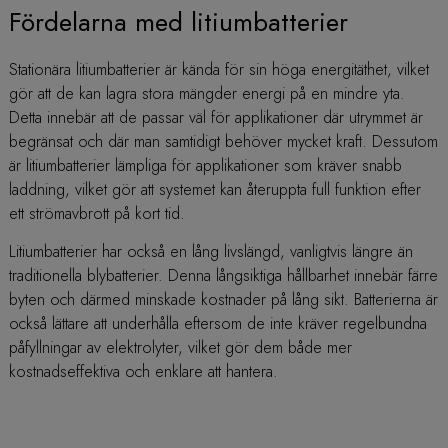
Fördelarna med litiumbatterier
Stationära litiumbatterier är kända för sin höga energitäthet, vilket
gör att de kan lagra stora mängder energi på en mindre yta.
Detta innebär att de passar väl för applikationer där utrymmet är
begränsat och där man samtidigt behöver mycket kraft. Dessutom
är litiumbatterier lämpliga för applikationer som kräver snabb
laddning, vilket gör att systemet kan återuppta full funktion efter
ett strömavbrott på kort tid.
Litiumbatterier har också en lång livslängd, vanligtvis längre än
traditionella blybatterier. Denna långsiktiga hållbarhet innebär färre
byten och därmed minskade kostnader på lång sikt. Batterierna är
också lättare att underhålla eftersom de inte kräver regelbundna
påfyllningar av elektrolyter, vilket gör dem både mer
kostnadseffektiva och enklare att hantera.